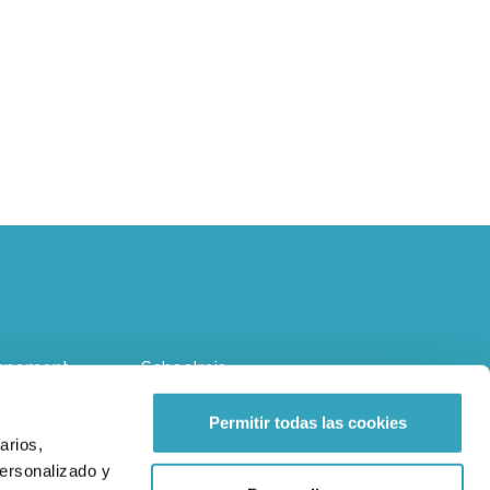
nnement
Schoolreis
erfeestje
Klokkenluiderskanaal
Permitir todas las cookies
arios,
personalizado y