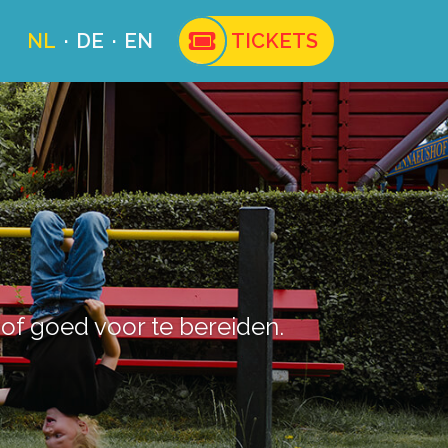
NL
DE
EN
TICKETS
hof goed voor te bereiden.