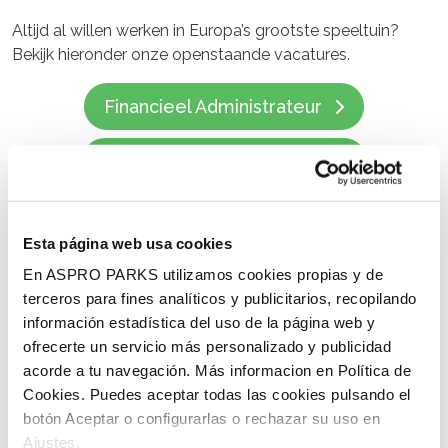
Altijd al willen werken in Europa’s grootste speeltuin?
Bekijk hieronder onze openstaande vacatures.
Financieel Administrateur
Stagiair groenvoorziening
Receptiemedewerker
Esta página web usa cookies
Seizoensmedewerker
En ASPRO PARKS utilizamos cookies propias y de
terceros para fines analíticos y publicitarios, recopilando
información estadística del uso de la página web y
Allround Medewerker Technische Dienst
ofrecerte un servicio más personalizado y publicidad
acorde a tu navegación. Más informacion en Política de
Open sollicitatie? Stuur een
Cookies. Puedes aceptar todas las cookies pulsando el
bericht.
botón Aceptar o configurarlas o rechazar su uso en
Ajustes.