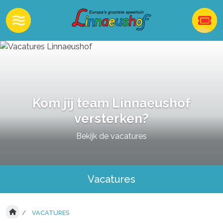
Kom jij team Linnaeushof
versterken?
Bekijk de vacatures
Vacatures
VACATURES