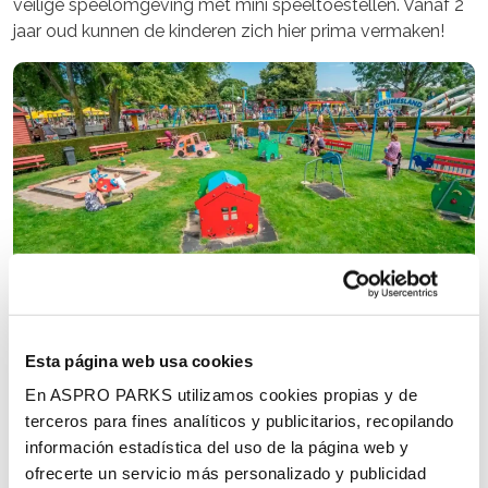
veilige speelomgeving met mini speeltoestellen. Vanaf 2
jaar oud kunnen de kinderen zich hier prima vermaken!
Dreumesland
Esta página web usa cookies
Grote speeltuin
En ASPRO PARKS utilizamos cookies propias y de
terceros para fines analíticos y publicitarios, recopilando
In de grote speeltuin vermaken oudere kinderen zich op
información estadística del uso de la página web y
wat meer uitdagende speeltoestellen zoals de loopings,
ofrecerte un servicio más personalizado y publicidad
het piraten eiland of de hindernisbaan. En vanuit de 9