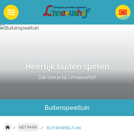
Heerlijk buiten spelen
Dat doe je bij Linnaeushof!
Buitenspeeltuin
HET PARK
BUITENSPEELTUIN