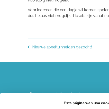
voorlopig niet mogelijk.
Voor iedereen die een dagje wil komen spelen
dus helaas niet mogelijk. Tickets zijn vanaf n
Bericht
Nieuwe speeltuinhelden gezocht!
navigatie
Over Linnaeushof
Vacatures
Esta página web usa cook
Adres, route &
Contact