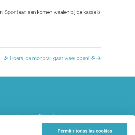
en. Spontaan aan komen waaien bij de kassa is
🎉 Hoera, de monorail gaat weer open! 🎉
nnement
Schoolreis
erfeestje
Klokkenluiderskanaal
Permitir todas las cookies