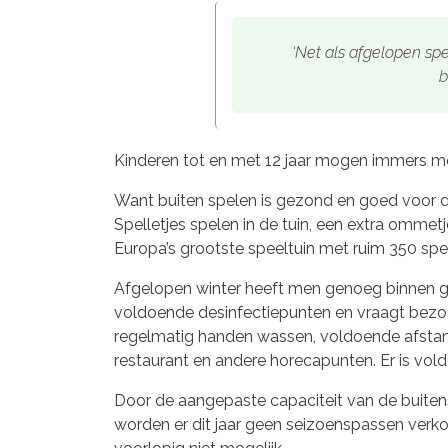
‘Net als afgelopen sp
b
Kinderen tot en met 12 jaar mogen immers me
Want buiten spelen is gezond en goed voor de 
Spelletjes spelen in de tuin, een extra omme
Europa’s grootste speeltuin met ruim 350 spe
Afgelopen winter heeft men genoeg binnen gez
voldoende desinfectiepunten en vraagt bezoe
regelmatig handen wassen, voldoende afstand 
restaurant en andere horecapunten. Er is vold
Door de aangepaste capaciteit van de buitens
worden er dit jaar geen seizoenspassen verko