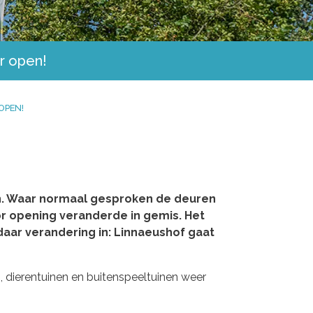
r open!
OPEN!
uin. Waar normaal gesproken de deuren
or opening veranderde in gemis. Het
daar verandering in: Linnaeushof gaat
n, dierentuinen en buitenspeeltuinen weer