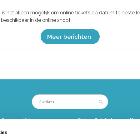
 is het alleen mogelijk om online tickets op datum te bestell
u beschikbaar in de online shop!
Meer berichten
Openingstijden
Prijzen & tickets
Abo
ies
Nieuws en blog
Groepsuitje
Kind