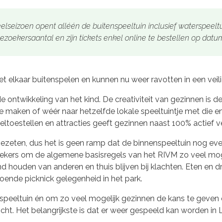
eelseizoen opent alléén de buitenspeeltuin inclusief waterspeel
ezoekersaantal en zijn tickets enkel online te bestellen op datum
t elkaar buitenspelen en kunnen nu weer ravotten in een vei
ontwikkeling van het kind. De creativiteit van gezinnen is de
tje maken of wéér naar hetzelfde lokale speeltuintje met die
eltoestellen en attracties geeft gezinnen naast 100% actief v
eten, dus het is geen ramp dat de binnenspeeltuin nog even 
kers om de algemene basisregels van het RIVM zo veel mogel
houden van anderen en thuis blijven bij klachten. Eten en d
oende picknick gelegenheid in het park.
peeltuin én om zo veel mogelijk gezinnen de kans te geven ee
cht. Het belangrijkste is dat er weer gespeeld kan worden in 