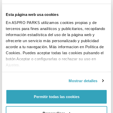
bezit zijn van een zwemdiploma. Er is altijd
toezicht aanwezig van een medewerker die
Esta página web usa cookies
ook een handje helpt bij het in- en uitstappen.
En ASPRO PARKS utilizamos cookies propias y de
Kinderen onder de 2 jaar mogen i.v.m de
terceros para fines analíticos y publicitarios, recopilando
veiligheid van het kind niet in de waterfietsen.
información estadística del uso de la página web y
Ook niet onder begeleiding van een ouder. Een
ofrecerte un servicio más personalizado y publicidad
zwemvest en begeleiding is verplicht voor
acorde a tu navegación. Más informacion en Política de
kinderen tot 10 jaar zonder zwemdiploma. Dit
Cookies. Puedes aceptar todas las cookies pulsando el
botón Aceptar o configurarlas o rechazar su uso en
word vooraf door een medewerkers gecheckt!
Ajustes.
Mostrar detalles
Permitir todas las cookies
Bekijk meer attracties