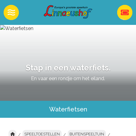
Stap in een waterfiets.
En vaar een rondje om het eiland.
Waterfietsen
SPEELTOESTELLEN
BUITENSPEELTUIN