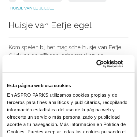
HUISJE VAN EEFJE EGEL
Huisje van Eefje egel
Kom spelen bij het magische huisje van Eefje!
Glijd van de glijbaan, schommel op de
schommel en ga op de foto met Eefje! Perfect
voor een mooie herinnering aan jouw dagje in
Linnaeushof. Hier kun je niet alleen lekker
Esta página web usa cookies
spelen, maar ook een momentje vastleggen
En ASPRO PARKS utilizamos cookies propias y de
met Eefje! Dit is perfect te combineren met de
terceros para fines analíticos y publicitarios, recopilando
Bennie Broek show in de wortelberg.
información estadística del uso de la página web y
ofrecerte un servicio más personalizado y publicidad
acorde a tu navegación. Más informacion en Política de
Cookies. Puedes aceptar todas las cookies pulsando el