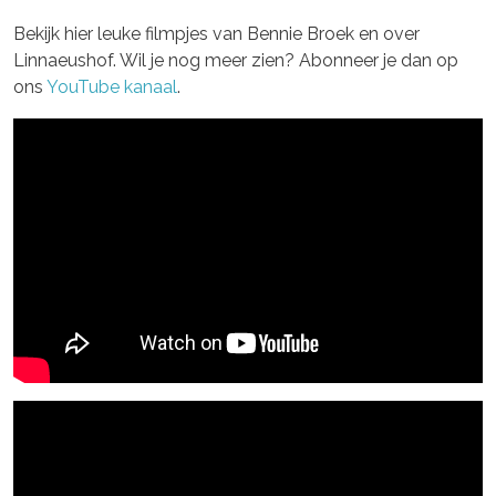
Bekijk hier leuke filmpjes van Bennie Broek en over
Linnaeushof. Wil je nog meer zien? Abonneer je dan op
ons
YouTube kanaal
.