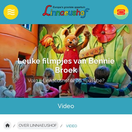
Leuke filmpjes van Bennie
Broek
Volg jij Linnaeushof al op YouTube?
Video
OVER LINNAEUSHOF
VIDEO