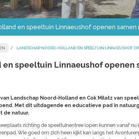
land en speeltuin Linnaeushof openen samen 
TEN
LANDSCHAP NOORD-HOLLAND EN SPEELTUIN LINNAEUSHOF OP
 en speeltuin Linnaeushof openen
 van Landschap Noord-Holland en Cok Milatz van speel
end. Met dit uitdagende en educatieve pad in natuur
 de natuur.
erplaats richting de speeltuinentree lopen kunnen vanaf nu 
urenpad. Wie goed om zich heen kijkt kan langs het Avonture