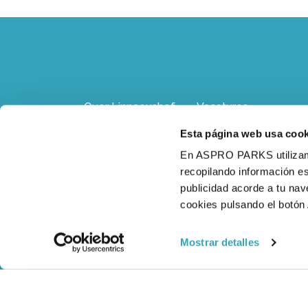
Over Linnaeushof
Vacatures
Esta página web usa cook
Adres, route &
Contact
En ASPRO PARKS utilizamos
parkeren
recopilando información es
publicidad acorde a tu na
Voorwaarden &
Veel gestelde
cookies pulsando el botón 
privacy
vragen
Mostrar detalles