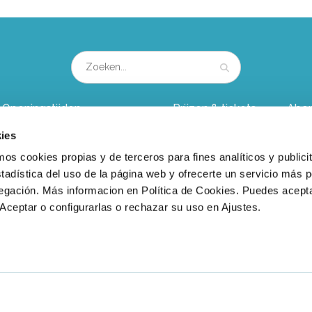
Openingstijden
Prijzen & tickets
Abo
ies
Nieuws en blog
Groepsuitje
Kind
 cookies propias y de terceros para fines analíticos y publicit
berichten
tadística del uso de la página web y ofrecerte un servicio más 
vegación. Más informacion en Política de Cookies. Puedes acepta
Aceptar o configurarlas o rechazar su uso en Ajustes.
© 2026 Linnaeushof