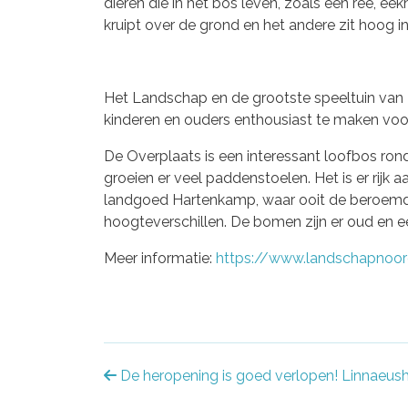
dieren die in het bos leven, zoals een ree, 
kruipt over de grond en het andere zit hoog i
Het Landschap en de grootste speeltuin van 
kinderen en ouders enthousiast te maken voor
De Overplaats is een interessant loofbos rond 
groeien er veel paddenstoelen. Het is er rijk
landgoed Hartenkamp, waar ooit de beroemde
hoogteverschillen. De bomen zijn er oud en e
Meer informatie:
https://www.landschapnoor
Bericht
De heropening is goed verlopen! Linnaeus
navigatie