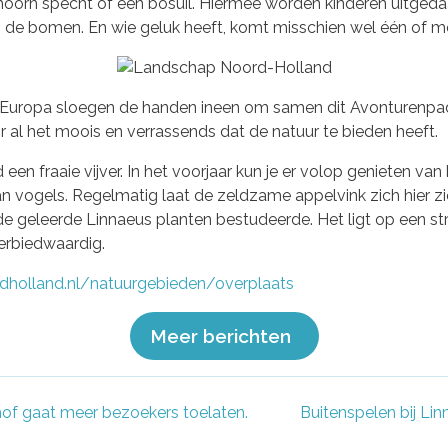
eekhoorn specht of een bosuil. Hiermee worden kinderen uitge
n de bomen. En wie geluk heeft, komt misschien wel één of me
Europa sloegen de handen ineen om samen dit Avonturenpad t
 al het moois en verrassends dat de natuur te bieden heeft.
een fraaie vijver. In het voorjaar kun je er volop genieten van
 aan vogels. Regelmatig laat de zeldzame appelvink zich hier z
 geleerde Linnaeus planten bestudeerde. Het ligt op een s
erbiedwaardig.
dholland.nl/natuurgebieden/overplaats
Meer berichten
hof gaat meer bezoekers toelaten.
Buitenspelen bij Lin