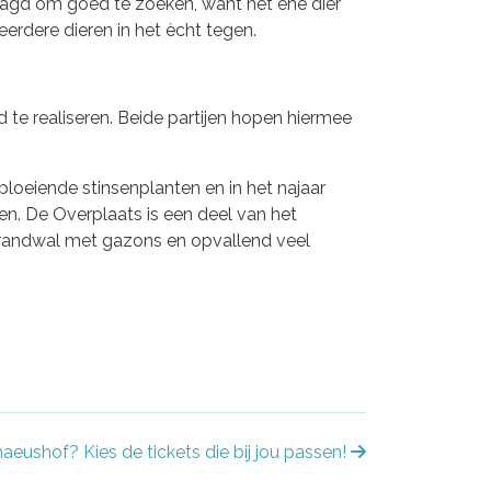
daagd om goed te zoeken, want het ene dier
erdere dieren in het ècht tegen.
e realiseren. Beide partijen hopen hiermee
 bloeiende stinsenplanten en in het najaar
ien. De Overplaats is een deel van het
trandwal met gazons en opvallend veel
naeushof? Kies de tickets die bij jou passen!