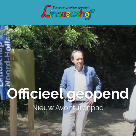
Officieel geopend
Nieuw Avonturenpad