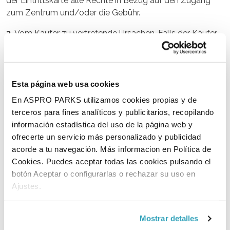
der Eintrittskarte alle Rechte in Bezug auf den Zugang
zum Zentrum und/oder die Gebühr.
3.
Vom Käufer zu vertretende Ursachen. Falls der Käufer
die Eintrittskarten aus privaten Gründen, die nichts mit
dem Zentrum zu tun haben (z. B. fehlerhafte
Druckqualität oder beschädigte Eintrittskarten), nicht
nutzen kann. Der Karteninhaber hat dann keinen Anspruch
Esta página web usa cookies
auf Entschädigung für die nicht genutzten Karten.
En ASPRO PARKS utilizamos cookies propias y de
terceros para fines analíticos y publicitarios, recopilando
4.
Kauf von Eintrittskarten mit festem Datum. Hat der
información estadística del uso de la página web y
Käufer Eintrittskarten mit einem festen Datum gekauft, so
ofrecerte un servicio más personalizado y publicidad
sind diese nur an dem gewählten Datum gültig. Diese
acorde a tu navegación. Más informacion en Política de
Karten können nicht auf ein anderes Datum umgetauscht
Cookies. Puedes aceptar todas las cookies pulsando el
werden und berechtigen den Käufer nicht zu einer
botón Aceptar o configurarlas o rechazar su uso en
Entschädigung bei Nichtbenutzung, gleich aus welchem
Ajustes.
Grund. Der Käufer ist für die sorgfältige Auswahl des
richtigen Datums während des Bestellvorgangs
verantwortlich.
Mostrar detalles