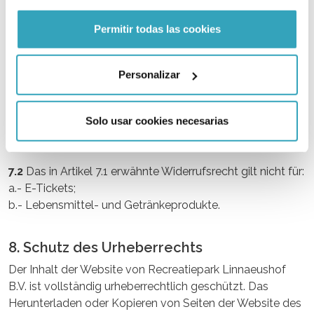
7. Recht auf Widerruf
Permitir todas las cookies
7.1
Der Verbraucher hat ein Widerrufsrecht von vierzehn
Tagen, um den Vertrag ohne Angabe von Gründen zu
Personalizar
widerrufen. Diese Frist beginnt an dem Tag, an dem er
das Produkt erhalten hat. Wenn der Verbraucher mehrere
Produkte in einer Bestellung bestellt hat, endet diese Frist
Solo usar cookies necesarias
14 Tage nach dem Tag, an dem der Verbraucher das
letzte Produkt tatsächlich erhalten hat.
7.2
Das in Artikel 7.1 erwähnte Widerrufsrecht gilt nicht für:
a.- E-Tickets;
b.- Lebensmittel- und Getränkeprodukte.
8. Schutz des Urheberrechts
Der Inhalt der Website von Recreatiepark Linnaeushof
B.V. ist vollständig urheberrechtlich geschützt. Das
Herunterladen oder Kopieren von Seiten der Website des