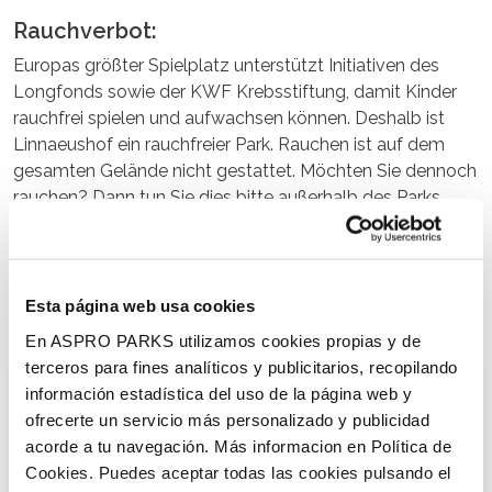
Rauchverbot:
Europas größter Spielplatz unterstützt Initiativen des
Longfonds sowie der KWF Krebsstiftung, damit Kinder
rauchfrei spielen und aufwachsen können. Deshalb ist
Linnaeushof ein rauchfreier Park. Rauchen ist auf dem
gesamten Gelände nicht gestattet. Möchten Sie dennoch
rauchen? Dann tun Sie dies bitte außerhalb des Parks.
Gemeinsam sorgen wir für eine gesunde und rauchfreie
Spielumgebung!
Auch interessant
Esta página web usa cookies
En ASPRO PARKS utilizamos cookies propias y de
terceros para fines analíticos y publicitarios, recopilando
información estadística del uso de la página web y
ofrecerte un servicio más personalizado y publicidad
acorde a tu navegación. Más informacion en Política de
Cookies. Puedes aceptar todas las cookies pulsando el